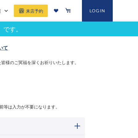
報
LOGIN
来店予約
」です。
いて
た皆様のご冥福を深くお祈りいたします。
前等は入力が不要になります。