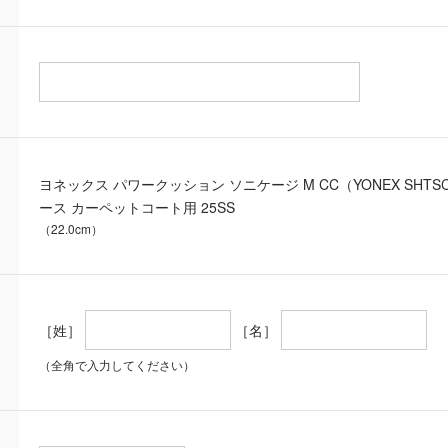
ヨネックス パワークッション ソニケージ M CC（YONEX SHT
ース カーペットコート用 25SS
（22.0cm）
［姓］
［名］
（全角で入力してください）