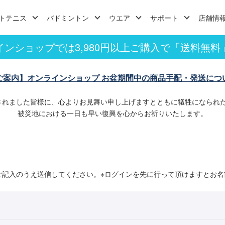
トテニス
バドミントン
ウエア
サポート
店舗情
インショップでは3,980円以上ご購入で「送料無料
ご案内】オンラインショップ お盆期間中の商品手配・発送につ
されました皆様に、心よりお見舞い申し上げますとともに犠牲になられ
被災地における一日も早い復興を心からお祈りいたします。
ご記入のうえ送信してください。※ログインを先に行って頂けますとお名