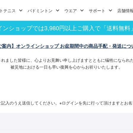
トテニス
バドミントン
ウエア
サポート
店舗情
インショップでは3,980円以上ご購入で「送料無料
ご案内】オンラインショップ お盆期間中の商品手配・発送につ
されました皆様に、心よりお見舞い申し上げますとともに犠牲になられ
被災地における一日も早い復興を心からお祈りいたします。
ご記入のうえ送信してください。※ログインを先に行って頂けますとお名