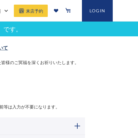
報
LOGIN
来店予約
」です。
いて
た皆様のご冥福を深くお祈りいたします。
前等は入力が不要になります。