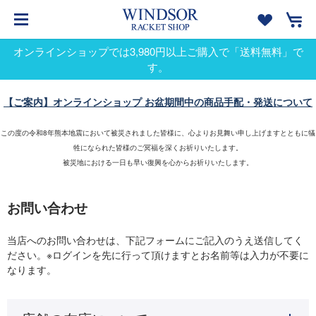
オンラインショップでは3,980円以上ご購入で「送料無料」で
す。
【ご案内】オンラインショップ お盆期間中の商品手配・発送について
この度の令和8年熊本地震において被災されました皆様に、心よりお見舞い申し上げますとともに犠
牲になられた皆様のご冥福を深くお祈りいたします。
被災地における一日も早い復興を心からお祈りいたします。
お問い合わせ
当店へのお問い合わせは、下記フォームにご記入のうえ送信してく
ださい。※ログインを先に行って頂けますとお名前等は入力が不要に
なります。