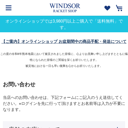
オンラインショップでは3,980円以上ご購入で「送料無料」で
す。
【ご案内】オンラインショップ お盆期間中の商品手配・発送について
この度の令和8年熊本地震において被災されました皆様に、心よりお見舞い申し上げますとともに犠
牲になられた皆様のご冥福を深くお祈りいたします。
被災地における一日も早い復興を心からお祈りいたします。
お問い合わせ
当店へのお問い合わせは、下記フォームにご記入のうえ送信してく
ださい。※ログインを先に行って頂けますとお名前等は入力が不要に
なります。