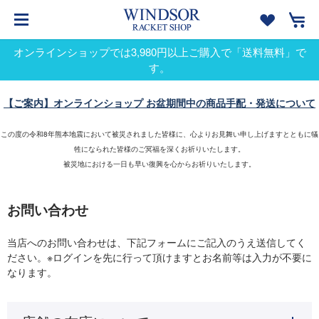
オンラインショップでは3,980円以上ご購入で「送料無料」で
す。
【ご案内】オンラインショップ お盆期間中の商品手配・発送について
この度の令和8年熊本地震において被災されました皆様に、心よりお見舞い申し上げますとともに犠
牲になられた皆様のご冥福を深くお祈りいたします。
被災地における一日も早い復興を心からお祈りいたします。
お問い合わせ
当店へのお問い合わせは、下記フォームにご記入のうえ送信してく
ださい。※ログインを先に行って頂けますとお名前等は入力が不要に
なります。