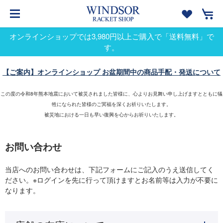
オンラインショップでは3,980円以上ご購入で「送料無料」で
す。
【ご案内】オンラインショップ お盆期間中の商品手配・発送について
この度の令和8年熊本地震において被災されました皆様に、心よりお見舞い申し上げますとともに犠
牲になられた皆様のご冥福を深くお祈りいたします。
被災地における一日も早い復興を心からお祈りいたします。
お問い合わせ
当店へのお問い合わせは、下記フォームにご記入のうえ送信してく
ださい。※ログインを先に行って頂けますとお名前等は入力が不要に
なります。