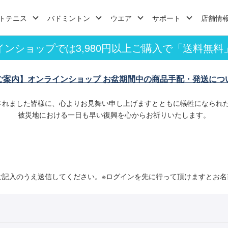
トテニス
バドミントン
ウエア
サポート
店舗情
インショップでは3,980円以上ご購入で「送料無料
ご案内】オンラインショップ お盆期間中の商品手配・発送につ
されました皆様に、心よりお見舞い申し上げますとともに犠牲になられ
被災地における一日も早い復興を心からお祈りいたします。
ご記入のうえ送信してください。※ログインを先に行って頂けますとお名