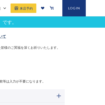
報
LOGIN
来店予約
」です。
いて
た皆様のご冥福を深くお祈りいたします。
前等は入力が不要になります。