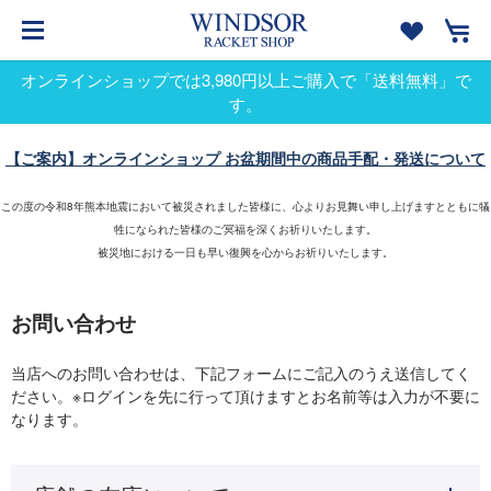
オンラインショップでは3,980円以上ご購入で「送料無料」で
す。
【ご案内】オンラインショップ お盆期間中の商品手配・発送について
この度の令和8年熊本地震において被災されました皆様に、心よりお見舞い申し上げますとともに犠
牲になられた皆様のご冥福を深くお祈りいたします。
被災地における一日も早い復興を心からお祈りいたします。
お問い合わせ
当店へのお問い合わせは、下記フォームにご記入のうえ送信してく
ださい。※ログインを先に行って頂けますとお名前等は入力が不要に
なります。