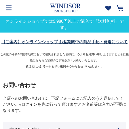
オンラインショップでは3,980円以上ご購入で「送料無料」で
す。
【ご案内】オンラインショップ お盆期間中の商品手配・発送について
この度の令和8年熊本地震において被災されました皆様に、心よりお見舞い申し上げますとともに犠
牲になられた皆様のご冥福を深くお祈りいたします。
被災地における一日も早い復興を心からお祈りいたします。
お問い合わせ
当店へのお問い合わせは、下記フォームにご記入のうえ送信してく
ださい。※ログインを先に行って頂けますとお名前等は入力が不要に
なります。