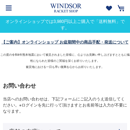
オンラインショップでは3,980円以上ご購入で「送料無料」で
す。
【ご案内】オンラインショップ お盆期間中の商品手配・発送について
この度の令和8年熊本地震において被災されました皆様に、心よりお見舞い申し上げますとともに犠
牲になられた皆様のご冥福を深くお祈りいたします。
被災地における一日も早い復興を心からお祈りいたします。
お問い合わせ
当店へのお問い合わせは、下記フォームにご記入のうえ送信してく
ださい。※ログインを先に行って頂けますとお名前等は入力が不要に
なります。