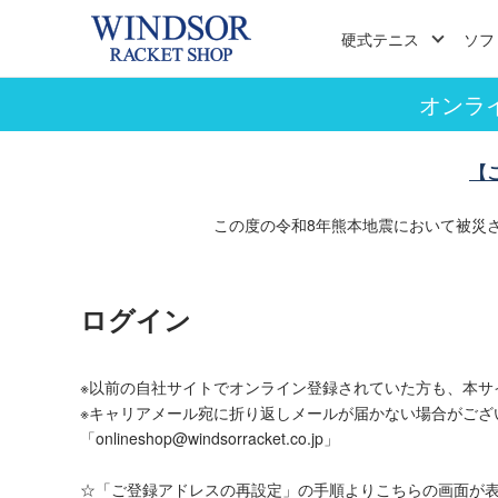
硬式テニス
ソフ
オンラ
【
この度の令和8年熊本地震において被災
ログイン
※以前の自社サイトでオンライン登録されていた方も、本サ
※キャリアメール宛に折り返しメールが届かない場合がござ
「onlineshop@windsorracket.co.jp」
☆「ご登録アドレスの再設定」の手順よりこちらの画面が