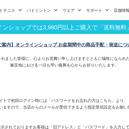
トテニス
バドミントン
ウエア
サポート
店舗情
インショップでは3,980円以上ご購入で「送料無料
ご案内】オンラインショップ お盆期間中の商品手配・発送につ
されました皆様に、心よりお見舞い申し上げますとともに犠牲になられ
被災地における一日も早い復興を心からお祈りいたします。
イトで初回ログイン時には「パスワードをお忘れの方はこちら」より、
いますので、当店からのメールが受信できるよう指定受信設定をお願い
表示されておりますお客様は「旧アドレス」と「パスワード」を入力し