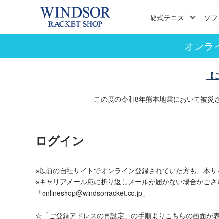
硬式テニス
ソフ
オンラ
【
この度の令和8年熊本地震において被災
ログイン
※以前の自社サイトでオンライン登録されていた方も、本サ
※キャリアメール宛に折り返しメールが届かない場合がござ
「onlineshop@windsorracket.co.jp」
☆「ご登録アドレスの再設定」の手順よりこちらの画面が