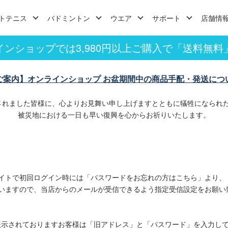
トテニス
バドミントン
ウエア
サポート
店舗情
インショップでは3,980円以上ご購入で「送料無料
ご案内】オンラインショップ お盆期間中の商品手配・発送につ
されました皆様に、心よりお見舞い申し上げますとともに犠牲になられ
被災地における一日も早い復興を心からお祈りいたします。
イトで初回ログイン時には「パスワードをお忘れの方はこちら」より、
いますので、当店からのメールが受信できるよう指定受信設定をお願い
表示されておりますお客様は「旧アドレス」と「パスワード」を入力し