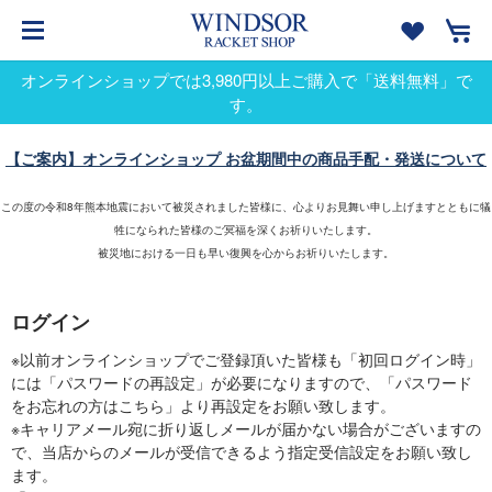
オンラインショップでは3,980円以上ご購入で「送料無料」で
す。
【ご案内】オンラインショップ お盆期間中の商品手配・発送について
この度の令和8年熊本地震において被災されました皆様に、心よりお見舞い申し上げますとともに犠
牲になられた皆様のご冥福を深くお祈りいたします。
被災地における一日も早い復興を心からお祈りいたします。
ログイン
※以前オンラインショップでご登録頂いた皆様も「初回ログイン時」
には「パスワードの再設定」が必要になりますので、「パスワード
をお忘れの方はこちら」より再設定をお願い致します。
※キャリアメール宛に折り返しメールが届かない場合がございますの
で、当店からのメールが受信できるよう指定受信設定をお願い致し
ます。