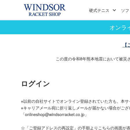
硬式テニス
ソフ
オンラ
【
この度の令和8年熊本地震において被災
ログイン
※以前の自社サイトでオンライン登録されていた方も、本サ
※キャリアメール宛に折り返しメールが届かない場合がござ
「onlineshop@windsorracket.co.jp」
☆「ご登録アドレスの再設定」の手順よりこちらの画面が