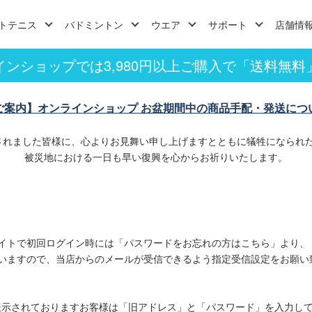
トテニス
バドミントン
ウエア
サポート
店舗情
インショップでは3,980円以上ご購入で「送料無料
ご案内】オンラインショップ お盆期間中の商品手配・発送につ
されました皆様に、心よりお見舞い申し上げますとともに犠牲になられ
被災地における一日も早い復興を心からお祈りいたします。
イトで初回ログイン時には「パスワードをお忘れの方はこちら」より、
いますので、当店からのメールが受信できるよう指定受信設定をお願い
表示されておりますお客様は「旧アドレス」と「パスワード」を入力し