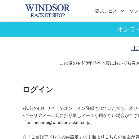
硬式テニス
ソフ
オンラ
【
この度の令和8年熊本地震において被災
ログイン
※以前の自社サイトでオンライン登録されていた方も、本サ
※キャリアメール宛に折り返しメールが届かない場合がござ
「onlineshop@windsorracket.co.jp」
☆「ご登録アドレスの再設定」の手順よりこちらの画面が