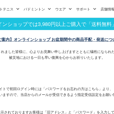
トテニス
バドミントン
ウエア
サポート
店舗情
インショップでは3,980円以上ご購入で「送料無料
ご案内】オンラインショップ お盆期間中の商品手配・発送につ
されました皆様に、心よりお見舞い申し上げますとともに犠牲になられ
被災地における一日も早い復興を心からお祈りいたします。
イトで初回ログイン時には「パスワードをお忘れの方はこちら」より、
いますので、当店からのメールが受信できるよう指定受信設定をお願い
表示されておりますお客様は「旧アドレス」と「パスワード」を入力し