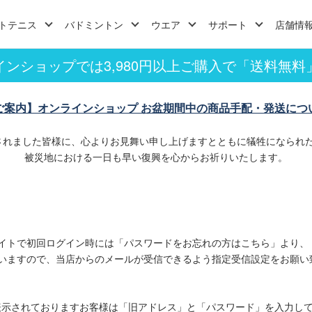
トテニス
バドミントン
ウエア
サポート
店舗情
インショップでは3,980円以上ご購入で「送料無料
ご案内】オンラインショップ お盆期間中の商品手配・発送につ
されました皆様に、心よりお見舞い申し上げますとともに犠牲になられ
被災地における一日も早い復興を心からお祈りいたします。
イトで初回ログイン時には「パスワードをお忘れの方はこちら」より、
いますので、当店からのメールが受信できるよう指定受信設定をお願い
表示されておりますお客様は「旧アドレス」と「パスワード」を入力し