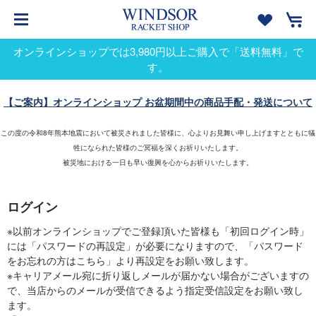
オンラインショップでは3,980円以上ご購入で「送料無料」で
す。
【ご案内】オンラインショップ お盆期間中の商品手配・発送について
この度の令和8年熊本地震において被災されました皆様に、心よりお見舞い申し上げますとともに犠
牲になられた皆様のご冥福を深くお祈りいたします。
被災地における一日も早い復興を心からお祈りいたします。
ログイン
※以前オンラインショップでご登録頂いた皆様も「初回ログイン時」
には「パスワードの再設定」が必要になりますので、「パスワード
をお忘れの方はこちら」より再設定をお願い致します。
※キャリアメール宛に折り返しメールが届かない場合がございますの
で、当店からのメールが受信できるよう指定受信設定をお願い致し
ます。