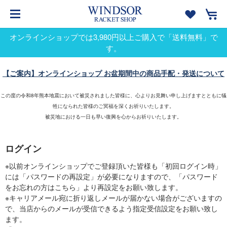
オンラインショップでは3,980円以上ご購入で「送料無料」で
す。
【ご案内】オンラインショップ お盆期間中の商品手配・発送について
この度の令和8年熊本地震において被災されました皆様に、心よりお見舞い申し上げますとともに犠
牲になられた皆様のご冥福を深くお祈りいたします。
被災地における一日も早い復興を心からお祈りいたします。
ログイン
※以前オンラインショップでご登録頂いた皆様も「初回ログイン時」
には「パスワードの再設定」が必要になりますので、「パスワード
をお忘れの方はこちら」より再設定をお願い致します。
※キャリアメール宛に折り返しメールが届かない場合がございますの
で、当店からのメールが受信できるよう指定受信設定をお願い致し
ます。