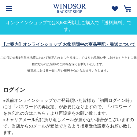
オンラインショップでは3,980円以上ご購入で「送料無料」で
す。
【ご案内】オンラインショップ お盆期間中の商品手配・発送について
この度の令和8年熊本地震において被災されました皆様に、心よりお見舞い申し上げますとともに犠
牲になられた皆様のご冥福を深くお祈りいたします。
被災地における一日も早い復興を心からお祈りいたします。
ログイン
※以前オンラインショップでご登録頂いた皆様も「初回ログイン時」
には「パスワードの再設定」が必要になりますので、「パスワード
をお忘れの方はこちら」より再設定をお願い致します。
※キャリアメール宛に折り返しメールが届かない場合がございますの
で、当店からのメールが受信できるよう指定受信設定をお願い致し
ます。