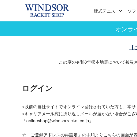
硬式テニス
ソフ
オンラ
【
この度の令和8年熊本地震において被災
ログイン
※以前の自社サイトでオンライン登録されていた方も、本サ
※キャリアメール宛に折り返しメールが届かない場合がござ
「onlineshop@windsorracket.co.jp」
☆「ご登録アドレスの再設定」の手順よりこちらの画面が