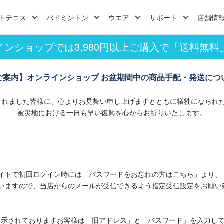
トテニス
バドミントン
ウエア
サポート
店舗情
インショップでは3,980円以上ご購入で「送料無料
ご案内】オンラインショップ お盆期間中の商品手配・発送につ
されました皆様に、心よりお見舞い申し上げますとともに犠牲になられ
被災地における一日も早い復興を心からお祈りいたします。
イトで初回ログイン時には「パスワードをお忘れの方はこちら」より、
いますので、当店からのメールが受信できるよう指定受信設定をお願い
表示されておりますお客様は「旧アドレス」と「パスワード」を入力し