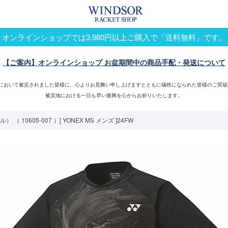
オンラインショップでは3,980円以上ご購入で「送料無料」です。
【ご案内】オンラインショップ お盆期間中の商品手配・発送について
震において被災されました皆様に、心よりお見舞い申し上げますとともに犠牲になられた皆様のご冥福
被災地における一日も早い復興を心からお祈りいたします。
0605-007 ）[ YONEX MS メンズ ]24FW