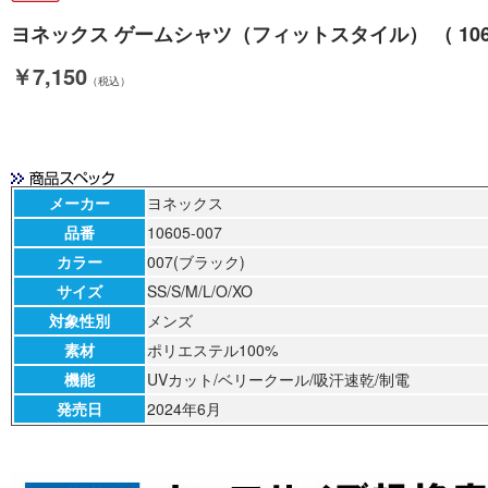
ヨネックス ゲームシャツ（フィットスタイル） （ 10605-00
￥7,150
（税込）
メーカー
ヨネックス
品番
10605-007
カラー
007(ブラック)
サイズ
SS/S/M/L/O/XO
対象性別
メンズ
素材
ポリエステル100%
機能
UVカット/ベリークール/吸汗速乾/制電
発売日
2024年6月