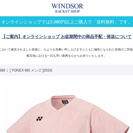
オンラインショップでは3,980円以上ご購入で「送料無料」です。
【ご案内】オンラインショップ お盆期間中の商品手配・発送について
震において被災されました皆様に、心よりお見舞い申し上げますとともに犠牲になられた皆様のご冥福
被災地における一日も早い復興を心からお祈りいたします。
 ）[ YONEX MS メンズ ]25SS