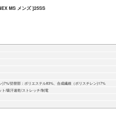
X MS メンズ ]25SS
)7%/切替部：ポリエステル83%、合成繊維（ポリスチレン)17%
Vカット/吸汗速乾/ストレッチ/制電