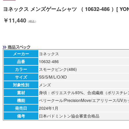
ヨネックス メンズゲームシャツ （ 10632-486 ）[ YONE
￥11,440
（税込）
メーカー
ヨネックス
品番
10632-486
カラー
スモークピンク(486)
サイズ
SS/S/M/L/O/XO
対象性別
メンズ
素材
身頃：ポリエステル93%、合成繊維（ポリスチレン
機能
ベリークール/PrecisionMove/エアリリース/U
発売日
2024年1月
備考
日本バドミントン協会審査合格品