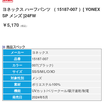
ヨネックス ハーフパンツ （ 15187-007 ）[ YONEX
SP メンズ ]24FW
￥5,170
（税込）
メーカー
ヨネックス
品番
15187-007
カラー
007(ブラック)
サイズ
SS/S/M/L/O/XO
対象性別
メンズ
素材
ポリエステル100%
機能
UVカット/ベリークール/吸汗速乾/制電
発売日
2024年5月