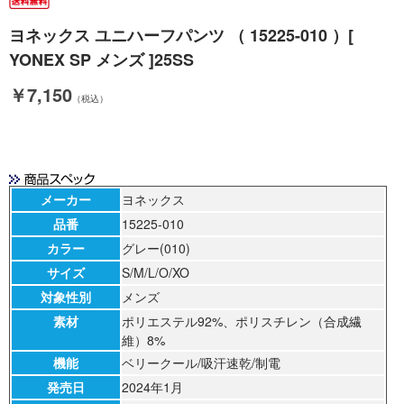
ヨネックス ユニハーフパンツ （ 15225-010 ）[
YONEX SP メンズ ]25SS
￥7,150
（税込）
メーカー
ヨネックス
品番
15225-010
カラー
グレー(010)
サイズ
S/M/L/O/XO
対象性別
メンズ
素材
ポリエステル92%、ポリスチレン（合成繊
維）8%
機能
ベリークール/吸汗速乾/制電
発売日
2024年1月