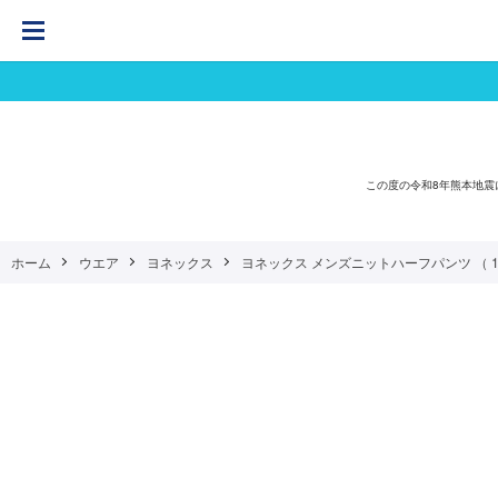
この度の令和8年熊本地
ホーム
ウエア
ヨネックス
ヨネックス メンズニットハーフパンツ （ 15231-