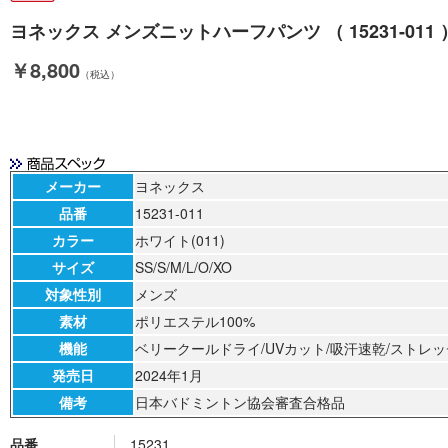
ヨネックス メンズニットハーフパンツ （ 15231-011 ）[ 
￥8,800
（税込）
メーカー
ヨネックス
品番
15231-011
カラー
ホワイト(011)
サイズ
SS/S/M/L/O/XO
対象性別
メンズ
素材
ポリエステル100%
機能
ベリークールドライ/UVカット/吸汗速乾/ストレッチ/制電
発売日
2024年1月
備考
日本バドミントン協会審査合格品
品番
15231