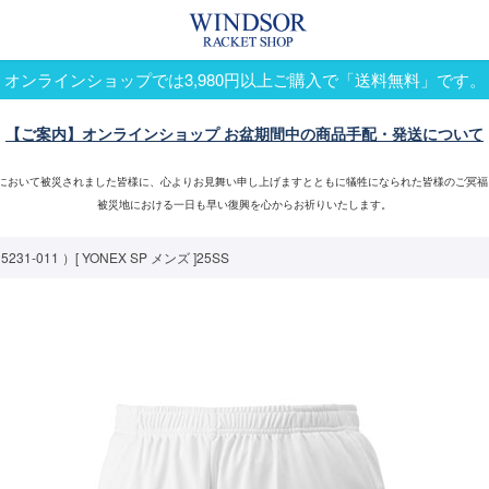
オンラインショップでは3,980円以上ご購入で「送料無料」です。
【ご案内】オンラインショップ お盆期間中の商品手配・発送について
震において被災されました皆様に、心よりお見舞い申し上げますとともに犠牲になられた皆様のご冥福
被災地における一日も早い復興を心からお祈りいたします。
011 ）[ YONEX SP メンズ ]25SS