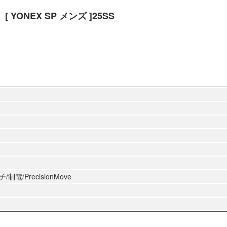
YONEX SP メンズ ]25SS
/PrecisionMove