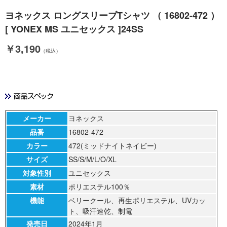
ヨネックス ロングスリーブTシャツ （ 16802-472 ）
[ YONEX MS ユニセックス ]24SS
￥3,190
（税込）
メーカー
ヨネックス
品番
16802-472
カラー
472(ミッドナイトネイビー)
サイズ
SS/S/M/L/O/XL
対象性別
ユニセックス
素材
ポリエステル100％
機能
ベリークール、再生ポリエステル、UVカッ
ト、吸汗速乾、制電
発売日
2024年1月