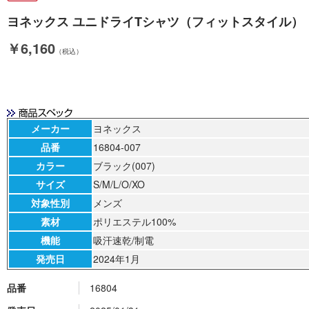
ヨネックス ユニドライTシャツ（フィットスタイル） （ 1680
￥6,160
（税込）
メーカー
ヨネックス
品番
16804-007
カラー
ブラック(007)
サイズ
S/M/L/O/XO
対象性別
メンズ
素材
ポリエステル100%
機能
吸汗速乾/制電
発売日
2024年1月
品番
16804