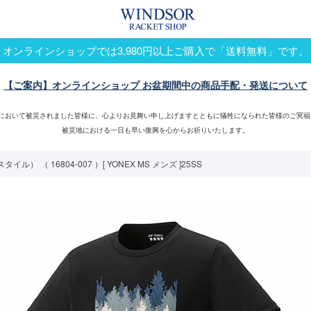
オンラインショップでは3,980円以上ご購入で「送料無料」です。
【ご案内】オンラインショップ お盆期間中の商品手配・発送について
震において被災されました皆様に、心よりお見舞い申し上げますとともに犠牲になられた皆様のご冥福
被災地における一日も早い復興を心からお祈りいたします。
（ 16804-007 ）[ YONEX MS メンズ ]25SS