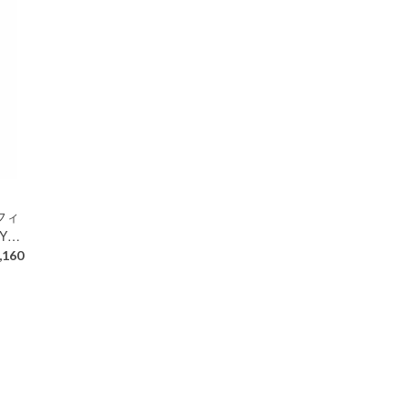
フィ
 Y…
,160