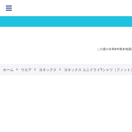
この度の令和8年熊本地
ホーム
ウエア
ヨネックス
ヨネックス ユニドライTシャツ（フィットスタイル） 