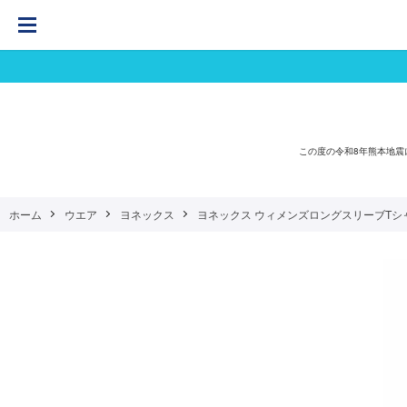
この度の令和8年熊本地
ホーム
ウエア
ヨネックス
ヨネックス ウィメンズロングスリーブTシャツ （ 1