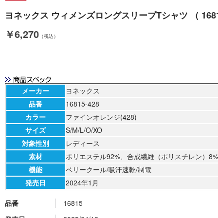
ヨネックス ウィメンズロングスリーブTシャツ （ 16815-42
￥6,270
（税込）
メーカー
ヨネックス
品番
16815-428
カラー
ファインオレンジ(428)
サイズ
S/M/L/O/XO
対象性別
レディース
素材
ポリエステル92%、合成繊維（ポリスチレン）8
機能
ベリークール/吸汗速乾/制電
発売日
2024年1月
品番
16815