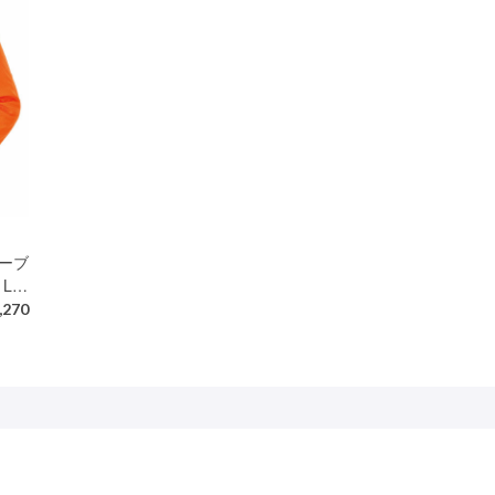
ーブ
 L…
,270