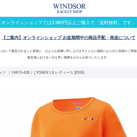
オンラインショップでは3,980円以上ご購入で「送料無料」です。
【ご案内】オンラインショップ お盆期間中の商品手配・発送について
震において被災されました皆様に、心よりお見舞い申し上げますとともに犠牲になられた皆様のご冥福
被災地における一日も早い復興を心からお祈りいたします。
6815-428 ）[ YONEX LS レディース ]25SS