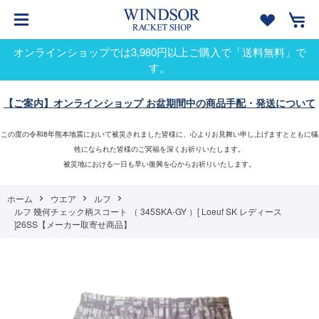
オンラインショップでは3,980円以上ご購入で「送料無料」で
す。
【ご案内】オンラインショップ お盆期間中の商品手配・発送について
この度の令和8年熊本地震において被災されました皆様に、心よりお見舞い申し上げますとともに犠
牲になられた皆様のご冥福を深くお祈りいたします。
被災地における一日も早い復興を心からお祈りいたします。
ホーム
ウエア
ルフ
ルフ 幾何チェック柄スコート （ 345SKA-GY ）[ Loeuf SK レディース
]26SS【メーカー取寄せ商品】