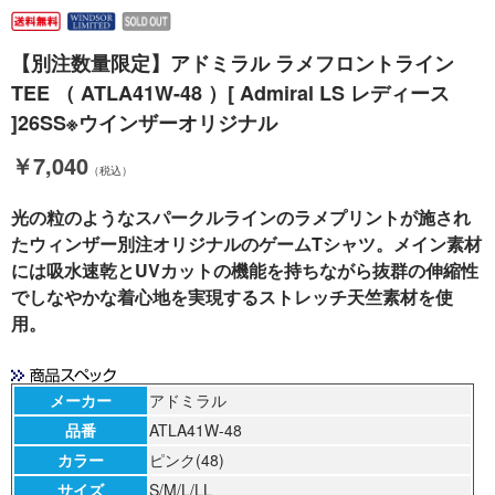
【別注数量限定】アドミラル ラメフロントライン
TEE （ ATLA41W-48 ）[ Admiral LS レディース
]26SS※ウインザーオリジナル
￥7,040
（税込）
光の粒のようなスパークルラインのラメプリントが施され
たウィンザー別注オリジナルのゲームTシャツ。メイン素材
には吸水速乾とUVカットの機能を持ちながら抜群の伸縮性
でしなやかな着心地を実現するストレッチ天竺素材を使
用。
メーカー
アドミラル
品番
ATLA41W-48
カラー
ピンク(48)
サイズ
S/M/L/LL