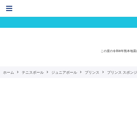
この度の令和8年熊本地
ホーム
テニスボール
ジュニアボール
プリンス
プリンス スポンジボー