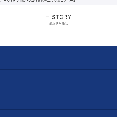
ル 8.0 (prince PL024) 硬式テニス ジュニアボール
HISTORY
最近見た商品