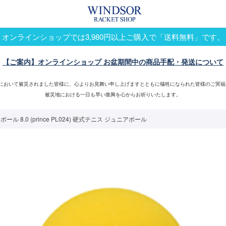
オンラインショップでは3,980円以上ご購入で「送料無料」です。
【ご案内】オンラインショップ お盆期間中の商品手配・発送について
震において被災されました皆様に、心よりお見舞い申し上げますとともに犠牲になられた皆様のご冥福
被災地における一日も早い復興を心からお祈りいたします。
ル 8.0 (prince PL024) 硬式テニス ジュニアボール