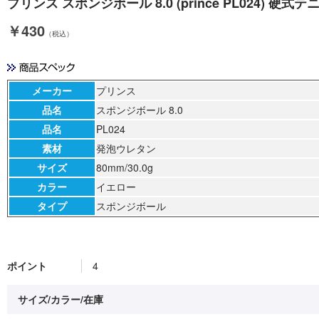
プリンス スポンジボール 8.0 (prince PL024) 硬
￥430
（税込）
メーカー
プリンス
品名
スポンジボール 8.0
品名
PL024
素材
発泡ウレタン
サイズ
80mm/30.0g
カラー
イエロー
タイプ
スポンジボール
ポイント
4
サイズ/カラー/在庫