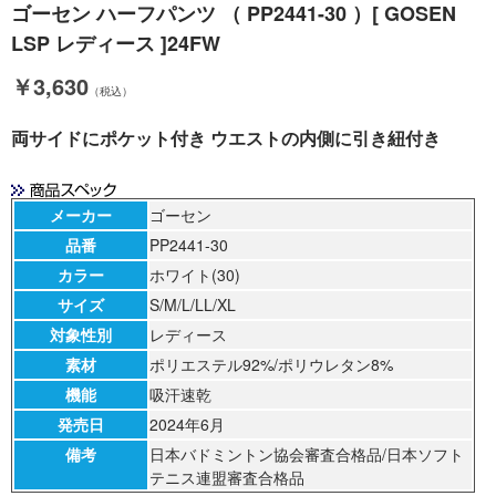
ゴーセン ハーフパンツ （ PP2441-30 ）[ GOSEN
LSP レディース ]24FW
￥3,630
（税込）
両サイドにポケット付き ウエストの内側に引き紐付き
メーカー
ゴーセン
品番
PP2441-30
カラー
ホワイト(30)
サイズ
S/M/L/LL/XL
対象性別
レディース
素材
ポリエステル92%/ポリウレタン8%
機能
吸汗速乾
発売日
2024年6月
備考
日本バドミントン協会審査合格品/日本ソフト
テニス連盟審査合格品