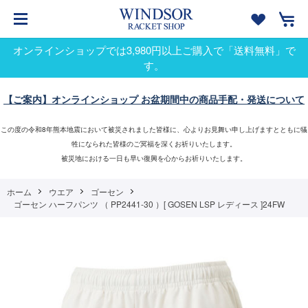
オンラインショップでは3,980円以上ご購入で「送料無料」で
す。
【ご案内】オンラインショップ お盆期間中の商品手配・発送について
この度の令和8年熊本地震において被災されました皆様に、心よりお見舞い申し上げますとともに犠
牲になられた皆様のご冥福を深くお祈りいたします。
被災地における一日も早い復興を心からお祈りいたします。
ホーム
ウエア
ゴーセン
ゴーセン ハーフパンツ （ PP2441-30 ）[ GOSEN LSP レディース ]24FW