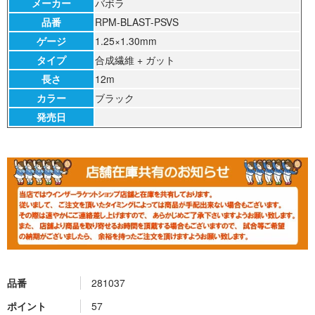
メーカー
バボラ
品番
RPM-BLAST-PSVS
ゲージ
1.25×1.30mm
タイプ
合成繊維 + ガット
長さ
12m
カラー
ブラック
発売日
品番
281037
ポイント
57