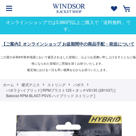
オンラインショップでは3,980円以上ご購入で「送料無料」で
す。
【ご案内】オンラインショップ お盆期間中の商品手配・発送について
この度の令和8年熊本地震において被災されました皆様に、心よりお見舞い申し上げますとともに犠
牲になられた皆様のご冥福を深くお祈りいたします。
被災地における一日も早い復興を心からお祈りいたします。
ホーム
硬式テニス
ストリング
バボラ
バボラ [ハイブリッド] RPMブラスト125＋タッチVS130 (281037) [
Babolat RPM-BLAST-PSVS ハイブリッド ストリング ]