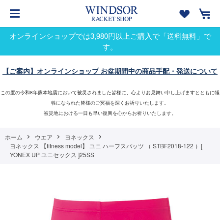
オンラインショップでは3,980円以上ご購入で「送料無料」で
す。
【ご案内】オンラインショップ お盆期間中の商品手配・発送について
この度の令和8年熊本地震において被災されました皆様に、心よりお見舞い申し上げますとともに犠
牲になられた皆様のご冥福を深くお祈りいたします。
被災地における一日も早い復興を心からお祈りいたします。
ホーム
ウエア
ヨネックス
ヨネックス 【fitness model】 ユニ ハーフスパッツ （ STBF2018-122 ）[
YONEX UP ユニセックス ]25SS