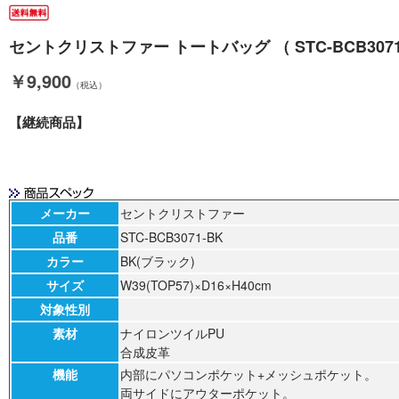
セントクリストファー トートバッグ （ STC-BCB3071-B
￥9,900
（税込）
【継続商品】
メーカー
セントクリストファー
品番
STC-BCB3071-BK
カラー
BK(ブラック)
サイズ
W39(TOP57)×D16×H40cm
対象性別
素材
ナイロンツイルPU
合成皮革
機能
内部にパソコンポケット+メッシュポケット。
両サイドにアウターポケット。