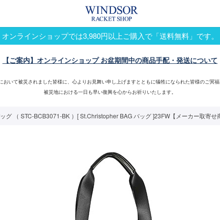
オンラインショップでは3,980円以上ご購入で「送料無料」です。
【ご案内】オンラインショップ お盆期間中の商品手配・発送について
震において被災されました皆様に、心よりお見舞い申し上げますとともに犠牲になられた皆様のご冥福
被災地における一日も早い復興を心からお祈りいたします。
STC-BCB3071-BK ）[ St.Christopher BAG バッグ ]23FW【メーカー取寄