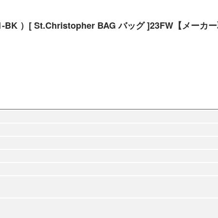
K ）[ St.Christopher BAG バッグ ]23FW【メ