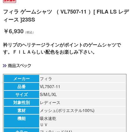
フィラ ゲームシャツ （ VL7507-11 ）[ FILA LS レデ
ィース ]23SS
￥6,930
（税込）
衿リブのヘリテージラインがポイントのゲームシャツで
す。ＦＩＬＡらしい配色をお楽しみ下さい。
メーカー
フィラ
品番
VL7507-11
サイズ
S/M/L/XL
対象性別
レディース
素材
メッシュ(ポリエステル100%)
機能
吸水速乾
ＵＶ
カラー
フィラレッド(11)