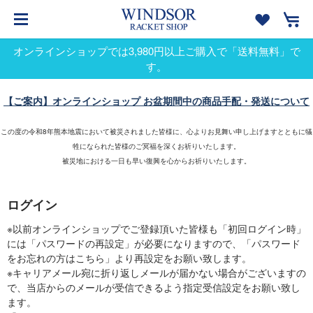
オンラインショップでは3,980円以上ご購入で「送料無料」で
す。
【ご案内】オンラインショップ お盆期間中の商品手配・発送について
この度の令和8年熊本地震において被災されました皆様に、心よりお見舞い申し上げますとともに犠
牲になられた皆様のご冥福を深くお祈りいたします。
被災地における一日も早い復興を心からお祈りいたします。
ログイン
※以前オンラインショップでご登録頂いた皆様も「初回ログイン時」
には「パスワードの再設定」が必要になりますので、「パスワード
をお忘れの方はこちら」より再設定をお願い致します。
※キャリアメール宛に折り返しメールが届かない場合がございますの
で、当店からのメールが受信できるよう指定受信設定をお願い致し
ます。