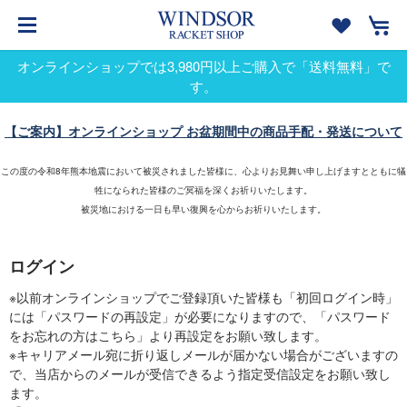
オンラインショップでは3,980円以上ご購入で「送料無料」で
す。
【ご案内】オンラインショップ お盆期間中の商品手配・発送について
この度の令和8年熊本地震において被災されました皆様に、心よりお見舞い申し上げますとともに犠
牲になられた皆様のご冥福を深くお祈りいたします。
被災地における一日も早い復興を心からお祈りいたします。
ログイン
※以前オンラインショップでご登録頂いた皆様も「初回ログイン時」
には「パスワードの再設定」が必要になりますので、「パスワード
をお忘れの方はこちら」より再設定をお願い致します。
※キャリアメール宛に折り返しメールが届かない場合がございますの
で、当店からのメールが受信できるよう指定受信設定をお願い致し
ます。