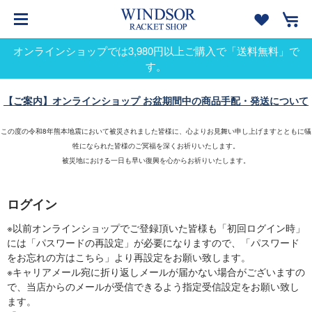
オンラインショップでは3,980円以上ご購入で「送料無料」で
す。
【ご案内】オンラインショップ お盆期間中の商品手配・発送について
この度の令和8年熊本地震において被災されました皆様に、心よりお見舞い申し上げますとともに犠
牲になられた皆様のご冥福を深くお祈りいたします。
被災地における一日も早い復興を心からお祈りいたします。
ログイン
※以前オンラインショップでご登録頂いた皆様も「初回ログイン時」
には「パスワードの再設定」が必要になりますので、「パスワード
をお忘れの方はこちら」より再設定をお願い致します。
※キャリアメール宛に折り返しメールが届かない場合がございますの
で、当店からのメールが受信できるよう指定受信設定をお願い致し
ます。