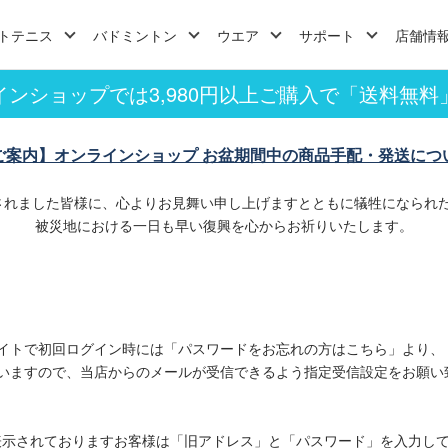
トテニス
バドミントン
ウエア
サポート
店舗情
インショップでは3,980円以上ご購入で「送料無料
ご案内】オンラインショップ お盆期間中の商品手配・発送につ
されました皆様に、心よりお見舞い申し上げますとともに犠牲になられ
被災地における一日も早い復興を心からお祈りいたします。
イトで初回ログイン時には「パスワードをお忘れの方はこちら」より、
いますので、当店からのメールが受信できるよう指定受信設定をお願い
表示されておりますお客様は「旧アドレス」と「パスワード」を入力し