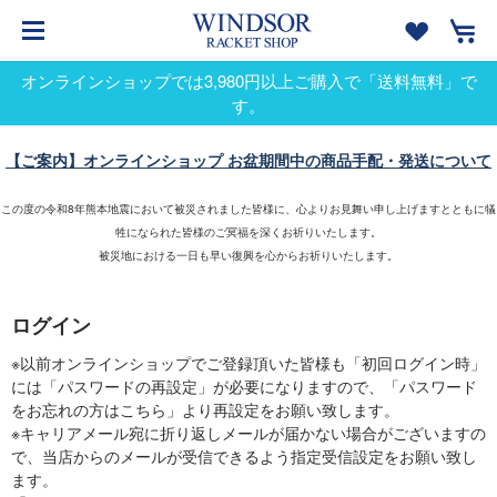
オンラインショップでは3,980円以上ご購入で「送料無料」で
す。
【ご案内】オンラインショップ お盆期間中の商品手配・発送について
この度の令和8年熊本地震において被災されました皆様に、心よりお見舞い申し上げますとともに犠
牲になられた皆様のご冥福を深くお祈りいたします。
被災地における一日も早い復興を心からお祈りいたします。
ログイン
※以前オンラインショップでご登録頂いた皆様も「初回ログイン時」
には「パスワードの再設定」が必要になりますので、「パスワード
をお忘れの方はこちら」より再設定をお願い致します。
※キャリアメール宛に折り返しメールが届かない場合がございますの
で、当店からのメールが受信できるよう指定受信設定をお願い致し
ます。