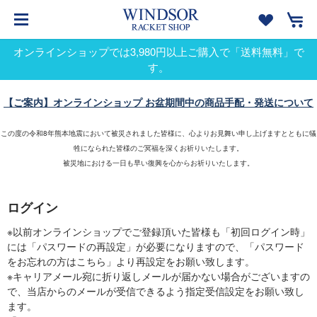
オンラインショップでは3,980円以上ご購入で「送料無料」で
す。
【ご案内】オンラインショップ お盆期間中の商品手配・発送について
この度の令和8年熊本地震において被災されました皆様に、心よりお見舞い申し上げますとともに犠
牲になられた皆様のご冥福を深くお祈りいたします。
被災地における一日も早い復興を心からお祈りいたします。
ログイン
※以前オンラインショップでご登録頂いた皆様も「初回ログイン時」
には「パスワードの再設定」が必要になりますので、「パスワード
をお忘れの方はこちら」より再設定をお願い致します。
※キャリアメール宛に折り返しメールが届かない場合がございますの
で、当店からのメールが受信できるよう指定受信設定をお願い致し
ます。