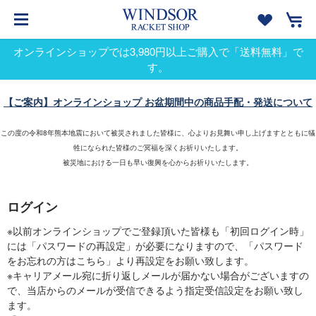
オンラインショップでは3,980円以上ご購入で「送料無料」で
す。
【ご案内】オンラインショップ お盆期間中の商品手配・発送について
この度の令和8年熊本地震において被災されました皆様に、心よりお見舞い申し上げますとともに犠
牲になられた皆様のご冥福を深くお祈りいたします。
被災地における一日も早い復興を心からお祈りいたします。
ログイン
※以前オンラインショップでご登録頂いた皆様も「初回ログイン時」
には「パスワードの再設定」が必要になりますので、「パスワード
をお忘れの方はこちら」より再設定をお願い致します。
※キャリアメール宛に折り返しメールが届かない場合がございますの
で、当店からのメールが受信できるよう指定受信設定をお願い致し
ます。