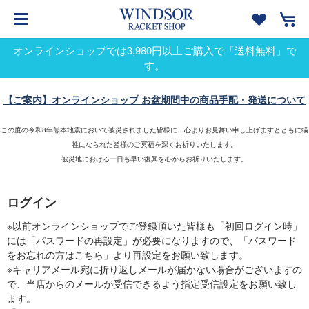
オンラインショップでは3,980円以上ご購入で「送料無料」で
す。
【ご案内】オンラインショップ お盆期間中の商品手配・発送について
この度の令和8年熊本地震において被災されました皆様に、心よりお見舞い申し上げますとともに犠
牲になられた皆様のご冥福を深くお祈りいたします。
被災地における一日も早い復興を心からお祈りいたします。
ログイン
※以前オンラインショップでご登録頂いた皆様も「初回ログイン時」
には「パスワードの再設定」が必要になりますので、「パスワード
をお忘れの方はこちら」より再設定をお願い致します。
※キャリアメール宛に折り返しメールが届かない場合がございますの
で、当店からのメールが受信できるよう指定受信設定をお願い致し
ます。