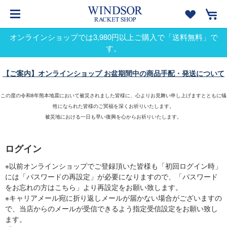
オンラインショップでは3,980円以上ご購入で「送料無料」で
す。
【ご案内】オンラインショップ お盆期間中の商品手配・発送について
この度の令和8年熊本地震において被災されました皆様に、心よりお見舞い申し上げますとともに犠
牲になられた皆様のご冥福を深くお祈りいたします。
被災地における一日も早い復興を心からお祈りいたします。
ログイン
※以前オンラインショップでご登録頂いた皆様も「初回ログイン時」
には「パスワードの再設定」が必要になりますので、「パスワード
をお忘れの方はこちら」より再設定をお願い致します。
※キャリアメール宛に折り返しメールが届かない場合がございますの
で、当店からのメールが受信できるよう指定受信設定をお願い致し
ます。