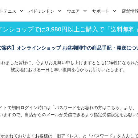
トテニス
バドミントン
ウエア
サポート
店舗情
インショップでは3,980円以上ご購入で「送料無料
ご案内】オンラインショップ お盆期間中の商品手配・発送につ
されました皆様に、心よりお見舞い申し上げますとともに犠牲になられ
被災地における一日も早い復興を心からお祈りいたします。
イトで初回ログイン時には「パスワードをお忘れの方はこちら」より、
いますので、当店からのメールが受信できるよう指定受信設定をお願い
表示されておりますお客様は「旧アドレス」と「パスワード」を入力し