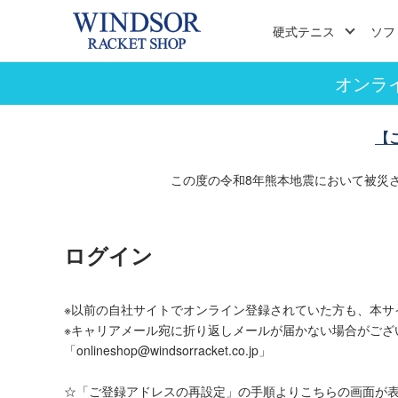
硬式テニス
ソフ
オンラ
【
この度の令和8年熊本地震において被災
ログイン
※以前の自社サイトでオンライン登録されていた方も、本サ
※キャリアメール宛に折り返しメールが届かない場合がござ
「onlineshop@windsorracket.co.jp」
☆「ご登録アドレスの再設定」の手順よりこちらの画面が