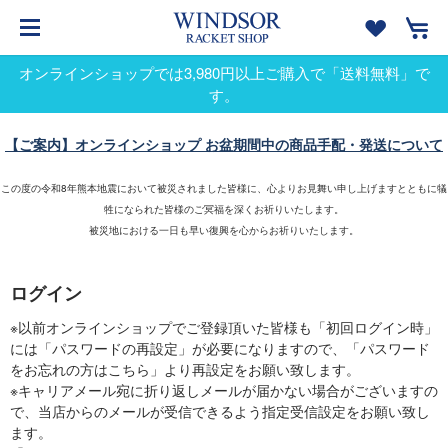
オンラインショップでは3,980円以上ご購入で「送料無料」で
す。
【ご案内】オンラインショップ お盆期間中の商品手配・発送について
この度の令和8年熊本地震において被災されました皆様に、心よりお見舞い申し上げますとともに犠
牲になられた皆様のご冥福を深くお祈りいたします。
被災地における一日も早い復興を心からお祈りいたします。
ログイン
※以前オンラインショップでご登録頂いた皆様も「初回ログイン時」
には「パスワードの再設定」が必要になりますので、「パスワード
をお忘れの方はこちら」より再設定をお願い致します。
※キャリアメール宛に折り返しメールが届かない場合がございますの
で、当店からのメールが受信できるよう指定受信設定をお願い致し
ます。