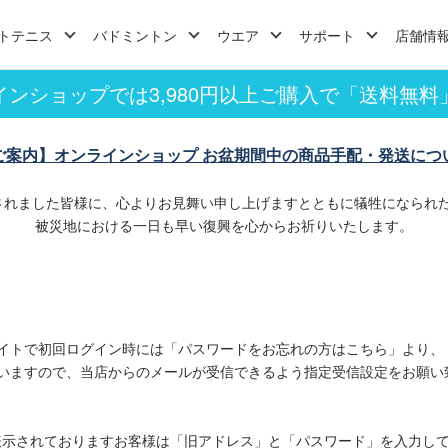
トテニス
バドミントン
ウエア
サポート
店舗情
インショップでは3,980円以上ご購入で「送料無料
ご案内】オンラインショップ お盆期間中の商品手配・発送につ
されました皆様に、心よりお見舞い申し上げますとともに犠牲になられ
被災地における一日も早い復興を心からお祈りいたします。
イトで初回ログイン時には「パスワードをお忘れの方はこちら」より、
いますので、当店からのメールが受信できるよう指定受信設定をお願い
表示されておりますお客様は「旧アドレス」と「パスワード」を入力し