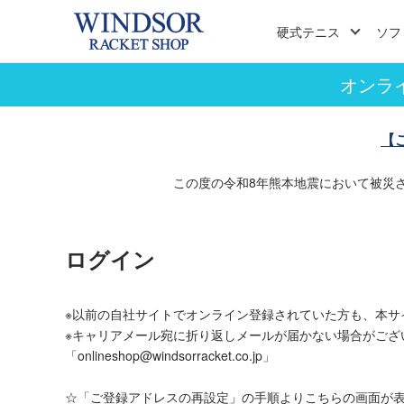
硬式テニス
ソフ
オンラ
【
この度の令和8年熊本地震において被災
ログイン
※以前の自社サイトでオンライン登録されていた方も、本サ
※キャリアメール宛に折り返しメールが届かない場合がござ
「onlineshop@windsorracket.co.jp」
☆「ご登録アドレスの再設定」の手順よりこちらの画面が