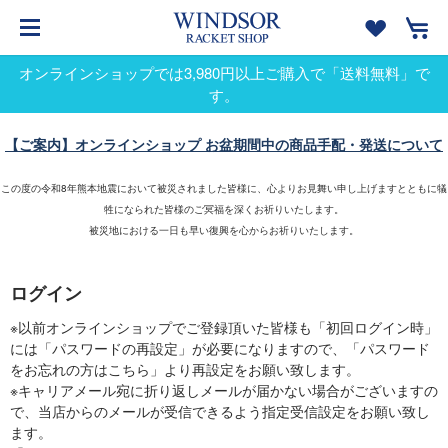
オンラインショップでは3,980円以上ご購入で「送料無料」で
す。
【ご案内】オンラインショップ お盆期間中の商品手配・発送について
この度の令和8年熊本地震において被災されました皆様に、心よりお見舞い申し上げますとともに犠
牲になられた皆様のご冥福を深くお祈りいたします。
被災地における一日も早い復興を心からお祈りいたします。
ログイン
※以前オンラインショップでご登録頂いた皆様も「初回ログイン時」
には「パスワードの再設定」が必要になりますので、「パスワード
をお忘れの方はこちら」より再設定をお願い致します。
※キャリアメール宛に折り返しメールが届かない場合がございますの
で、当店からのメールが受信できるよう指定受信設定をお願い致し
ます。