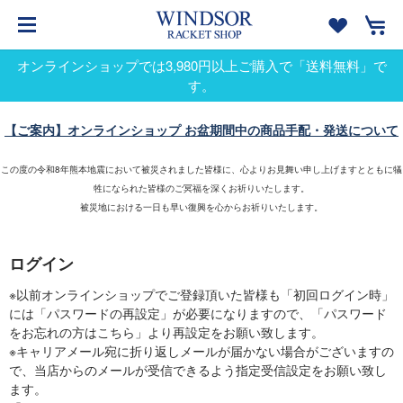
オンラインショップでは3,980円以上ご購入で「送料無料」で
す。
【ご案内】オンラインショップ お盆期間中の商品手配・発送について
この度の令和8年熊本地震において被災されました皆様に、心よりお見舞い申し上げますとともに犠
牲になられた皆様のご冥福を深くお祈りいたします。
被災地における一日も早い復興を心からお祈りいたします。
ログイン
※以前オンラインショップでご登録頂いた皆様も「初回ログイン時」
には「パスワードの再設定」が必要になりますので、「パスワード
をお忘れの方はこちら」より再設定をお願い致します。
※キャリアメール宛に折り返しメールが届かない場合がございますの
で、当店からのメールが受信できるよう指定受信設定をお願い致し
ます。